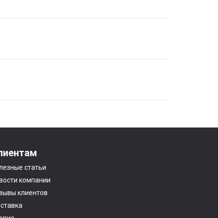
лиентам
лезные статьи
вости компании
зывы клиентов
ставка
рвис